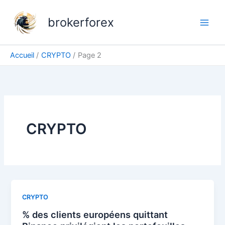
Aller
au
brokerforex
contenu
Accueil
CRYPTO
Page 2
CRYPTO
CRYPTO
% des clients européens quittant