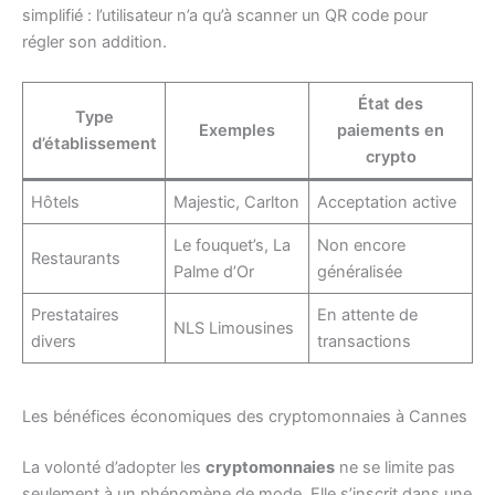
simplifié : l’utilisateur n’a qu’à scanner un QR code pour
régler son addition.
État des
Type
Exemples
paiements en
d’établissement
crypto
Hôtels
Majestic, Carlton
Acceptation active
Le fouquet’s, La
Non encore
Restaurants
Palme d’Or
généralisée
Prestataires
En attente de
NLS Limousines
divers
transactions
Les bénéfices économiques des cryptomonnaies à Cannes
La volonté d’adopter les
cryptomonnaies
ne se limite pas
seulement à un phénomène de mode. Elle s’inscrit dans une