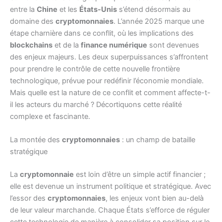
entre la
Chine
et les
États-Unis
s’étend désormais au
domaine des
cryptomonnaies
. L’année 2025 marque une
étape charnière dans ce conflit, où les implications des
blockchains
et de la
finance numérique
sont devenues
des enjeux majeurs. Les deux superpuissances s’affrontent
pour prendre le contrôle de cette nouvelle frontière
technologique, prévue pour redéfinir l’économie mondiale.
Mais quelle est la nature de ce conflit et comment affecte-t-
il les acteurs du marché ? Décortiquons cette réalité
complexe et fascinante.
La montée des
cryptomonnaies
: un champ de bataille
stratégique
La
cryptomonnaie
est loin d’être un simple actif financier ;
elle est devenue un instrument politique et stratégique. Avec
l’essor des
cryptomonnaies
, les enjeux vont bien au-delà
de leur valeur marchande. Chaque États s’efforce de réguler
cette technologie de manière à consolider sa position sur le