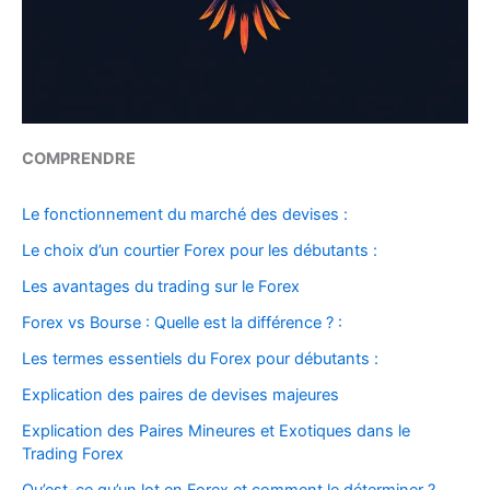
COMPRENDRE
Le fonctionnement du marché des devises :
Le choix d’un courtier Forex pour les débutants :
Les avantages du trading sur le Forex
Forex vs Bourse : Quelle est la différence ? :
Les termes essentiels du Forex pour débutants :
Explication des paires de devises majeures
Explication des Paires Mineures et Exotiques dans le
Trading Forex
Qu’est-ce qu’un lot en Forex et comment le déterminer ?