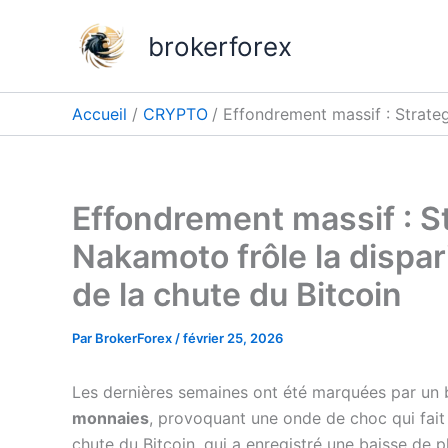
Aller
au
brokerforex
contenu
Accueil
CRYPTO
Effondrement massif : Strateg
Effondrement massif : S
Nakamoto frôle la dispar
de la chute du Bitcoin
Par
BrokerForex
/
février 25, 2026
Les dernières semaines ont été marquées par un 
monnaies
, provoquant une onde de choc qui fait 
chute du Bitcoin, qui a enregistré une baisse de p