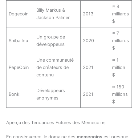
≈ 8
Billy Markus &
Dogecoin
2013
milliards
Jackson Palmer
$
≈ 7
Un groupe de
Shiba Inu
2020
milliards
développeurs
$
Une communauté
≈ 1
PepeCoin
de créateurs de
2021
million
contenu
$
≈ 150
Développeurs
Bonk
2021
millions
anonymes
$
Aperçu des Tendances Futures des Memecoins
En conséquence, le domaine des
memecoins
est presque